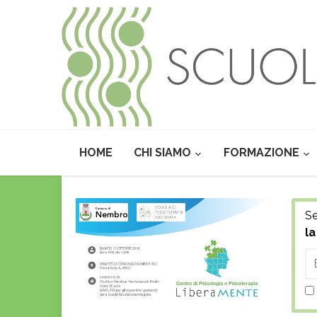
HOME
CHI SIAMO
FORMAZIONE
Se
la
E-
Ma