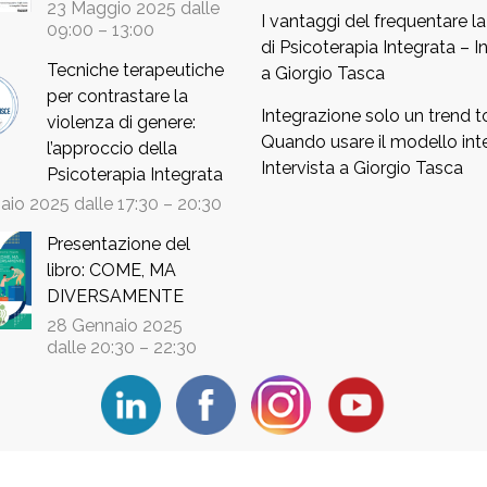
23 Maggio 2025 dalle
I vantaggi del frequentare l
09:00
–
13:00
di Psicoterapia Integrata – In
Tecniche terapeutiche
a Giorgio Tasca
per contrastare la
Integrazione solo un trend t
violenza di genere:
Quando usare il modello int
l’approccio della
Intervista a Giorgio Tasca
Psicoterapia Integrata
aio 2025 dalle 17:30
–
20:30
Presentazione del
libro: COME, MA
DIVERSAMENTE
28 Gennaio 2025
dalle 20:30
–
22:30