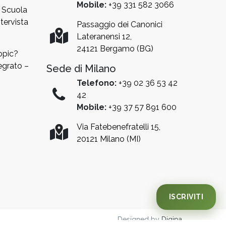
Mobile:
+39 331 582 3066
a Scuola
tervista
Passaggio dei Canonici
Lateranensi 12,
24121 Bergamo (BG)
opic?
egrato –
Sede di Milano
Telefono:
+39 02 36 53 42
42
Mobile:
+39 37 57 891 600
Iscrizione AA 27/28
Via Fatebenefratelli 15,
20121 Milano (MI)
Sono aperte le PREISCRIZIONI per l'anno
accademico 27/28
Chiedi un colloquio
Designed by
Digipa