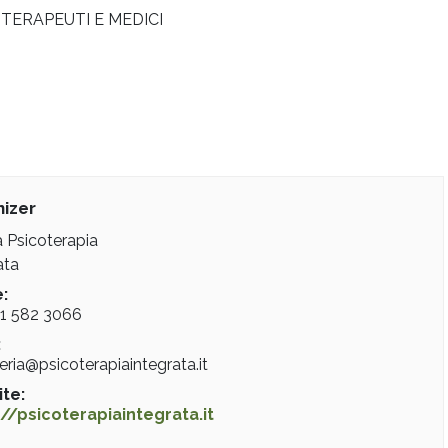
TERAPEUTI E MEDICI
izer
 Psicoterapia
ata
:
31 582 3066
:
eria@psicoterapiaintegrata.it
te:
://psicoterapiaintegrata.it