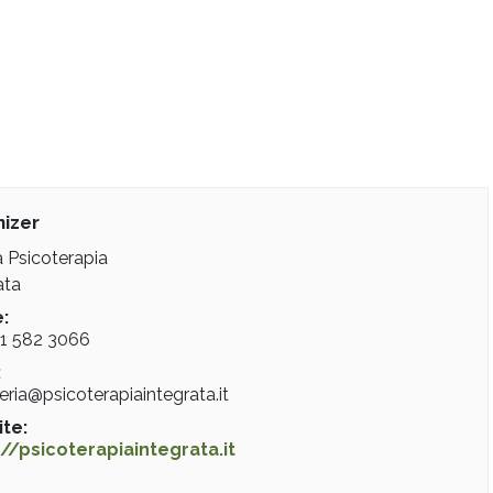
izer
 Psicoterapia
ata
:
31 582 3066
:
eria@psicoterapiaintegrata.it
te:
://psicoterapiaintegrata.it