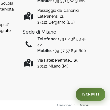
Mobile:
+39 331 582 3066
a Scuola
tervista
Passaggio dei Canonici
Lateranensi 12,
24121 Bergamo (BG)
opic?
egrato –
Sede di Milano
Telefono:
+39 02 36 53 42
42
Mobile:
+39 37 57 891 600
Iscrizione AA 27/28
Via Fatebenefratelli 15,
20121 Milano (MI)
Sono aperte le PREISCRIZIONI per l'anno
accademico 27/28
Chiedi un colloquio
Designed by
Digipa