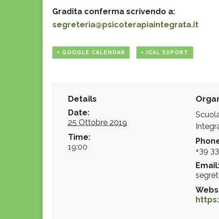
Gradita conferma scrivendo a:
segreteria@psicoterapiaintegrata.it
+ GOOGLE CALENDAR
+ ICAL EXPORT
Details
Organ
Date:
Scuola
25 Ottobre 2019
Integr
Time:
Phone
19:00
+39 3
Email
segret
Websi
https