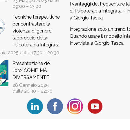
23 Maggio 2025 dalle
I vantaggi del frequentare l
09:00
–
13:00
di Psicoterapia Integrata – In
Tecniche terapeutiche
a Giorgio Tasca
per contrastare la
Integrazione solo un trend t
violenza di genere:
Quando usare il modello int
l’approccio della
Intervista a Giorgio Tasca
Psicoterapia Integrata
aio 2025 dalle 17:30
–
20:30
Presentazione del
libro: COME, MA
DIVERSAMENTE
28 Gennaio 2025
dalle 20:30
–
22:30