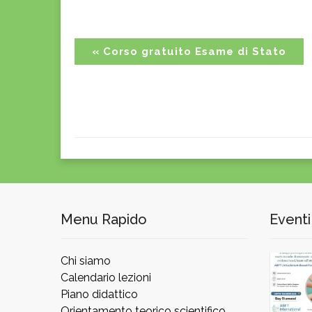
Event
«
Corso gratuito Esame di Stato
Navigation
Menu Rapido
Eventi
Chi siamo
Calendario lezioni
Piano didattico
Orientamento teorico scientifico