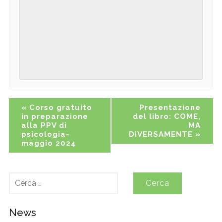
Event
«
Corso gratuito
Presentazione
in preparazione
del libro: COME,
Navigation
alla PPV di
MA
psicologia-
DIVERSAMENTE
»
maggio 2024
Ricerca
per:
News